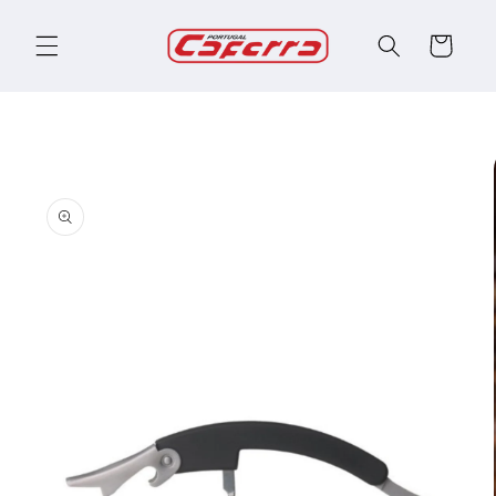
Saltar
para o
Carrinho
conteúdo
Saltar
para a
informação
do produto