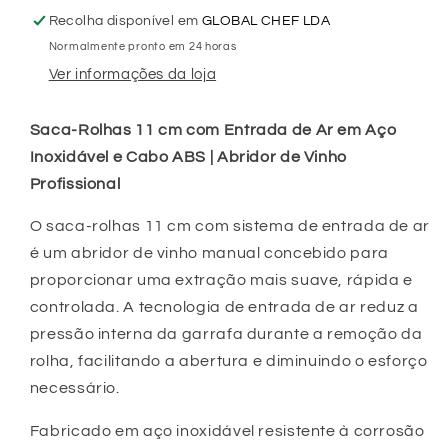
de
de
Recolha disponível em
GLOBAL CHEF LDA
Ar
Ar
Normalmente pronto em 24 horas
e
e
Cabo
Cabo
Ver informações da loja
ABS
ABS
(REF.
(REF.
Saca-Rolhas 11 cm com Entrada de Ar em Aço
4-
4-
Inoxidável e Cabo ABS | Abridor de Vinho
026)
026)
Profissional
O saca-rolhas 11 cm com sistema de entrada de ar
é um abridor de vinho manual concebido para
proporcionar uma extração mais suave, rápida e
controlada. A tecnologia de entrada de ar reduz a
pressão interna da garrafa durante a remoção da
rolha, facilitando a abertura e diminuindo o esforço
necessário.
Fabricado em aço inoxidável resistente à corrosão