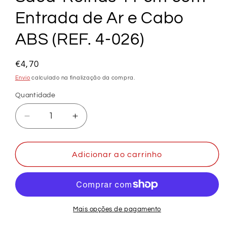
Entrada de Ar e Cabo
ABS (REF. 4-026)
Preço
€4,70
normal
Envio
calculado na finalização da compra.
Quantidade
Diminuir
Aumentar
a
a
quantidade
quantidade
de
de
Adicionar ao carrinho
Saca-
Saca-
Rolhas
Rolhas
11
11
cm
cm
com
com
Mais opções de pagamento
Entrada
Entrada