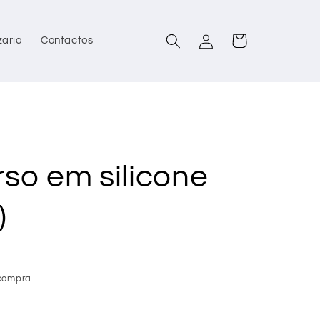
Iniciar
Carrinho
zaria
Contactos
sessão
so em silicone
)
compra.