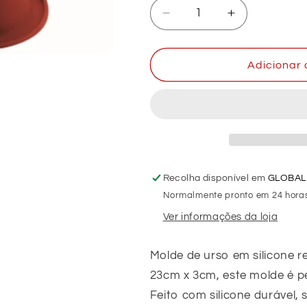
Diminuir
Aumentar
a
a
quantidade
quantidade
de
de
Adicionar 
Molde
Molde
de
de
urso
urso
em
em
silicone
silicone
(REF.
(REF.
1-
1-
Recolha disponível em
GLOBAL
298)
298)
Normalmente pronto em 24 hora
Ver informações da loja
Molde de urso em silicone 
23cm x 3cm, este molde é pe
Feito com silicone durável,