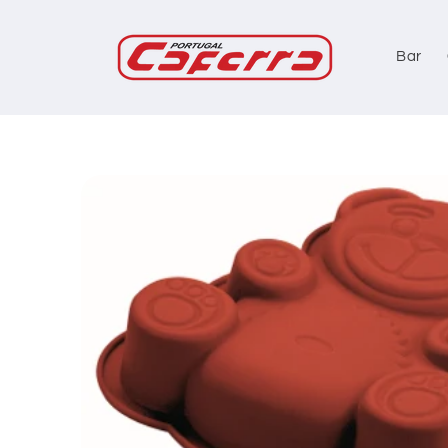
Saltar
para o
conteúdo
Bar
Saltar
para a
informação
do produto