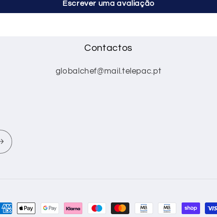
Escrever uma avaliação
Contactos
globalchef@mail.telepac.pt
étodos