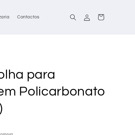
Iniciar
Carrinho
zaria
Contactos
sessão
olha para
em Policarbonato
)
compra.