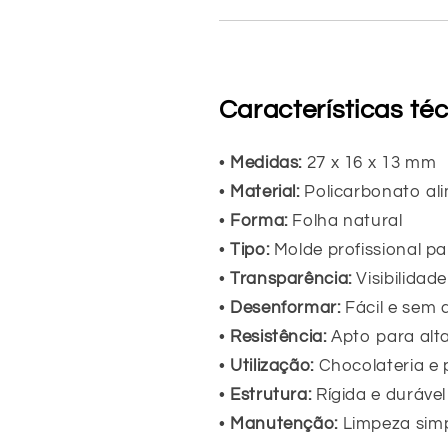
Características té
•
Medidas:
27 x 16 x 13 mm
•
Material:
Policarbonato al
•
Forma:
Folha natural
•
Tipo:
Molde profissional p
•
Transparência:
Visibilidad
•
Desenformar:
Fácil e sem
•
Resistência:
Apto para alt
•
Utilização:
Chocolateria e 
•
Estrutura:
Rígida e durável
•
Manutenção:
Limpeza sim