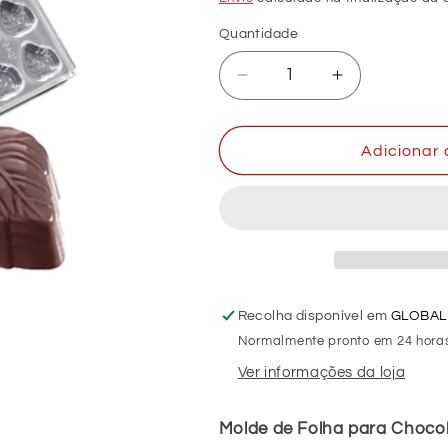
Quantidade
Diminuir
Aumentar
a
a
quantidade
quantidade
de
de
Adicionar 
Molde
Molde
de
de
Folha
Folha
para
para
Chocolate
Chocolate
em
em
Policarbonato
Policarbonat
Recolha disponível em
GLOBAL
(REF.
(REF.
Normalmente pronto em 24 hora
1-
1-
075)
075)
Ver informações da loja
Molde de Folha para Chocol