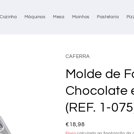
Cozinha
Máquinas
Mesa
Moinhos
Pastelaria
Piz
CAFERRA
Molde de F
Chocolate 
(REF. 1-075
Preço
€18,98
normal
Envio
calculado na finalização da 