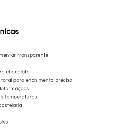
cnicas
imentar transparente
ara chocolate
e total para enchimento preciso
 deformações
as temperaturas
pastelaria
ples