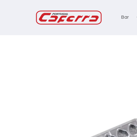
Saltar
para o
conteúdo
Bar
Saltar
para a
informação
do produto