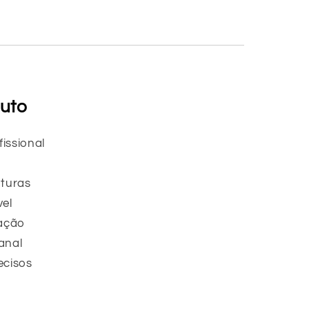
duto
issional
aturas
vel
ração
anal
ecisos