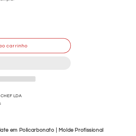
ao carrinho
o
 CHEF LDA
s
ate em Policarbonato | Molde Profissional