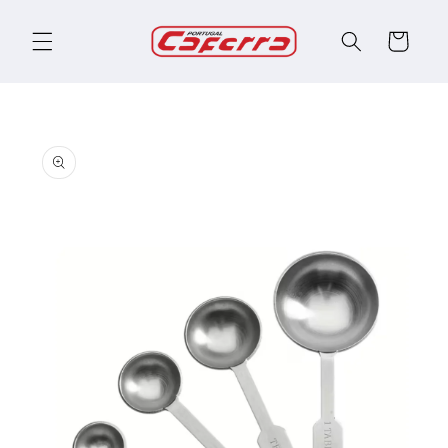
Saltar
para o
Carrinho
conteúdo
Saltar
para a
informação
do produto