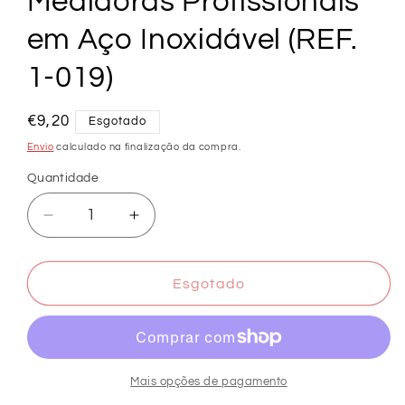
Medidoras Profissionais
em Aço Inoxidável (REF.
1-019)
Preço
€9,20
Esgotado
normal
Envio
calculado na finalização da compra.
Quantidade
Diminuir
Aumentar
a
a
quantidade
quantidade
de
de
Esgotado
Conjunto
Conjunto
de
de
4
4
Colheres
Colheres
Medidoras
Medidoras
Mais opções de pagamento
Profissionais
Profissionais