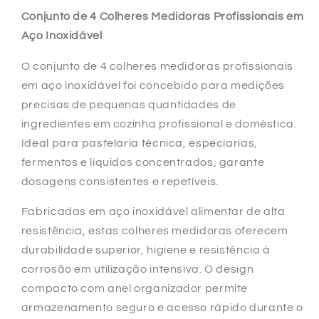
em
em
Conjunto de 4 Colheres Medidoras Profissionais em
Aço
Aço
Aço Inoxidável
Inoxidável
Inoxidável
(REF.
(REF.
O conjunto de 4 colheres medidoras profissionais
1-
1-
em aço inoxidável foi concebido para medições
019)
019)
precisas de pequenas quantidades de
ingredientes em cozinha profissional e doméstica.
Ideal para pastelaria técnica, especiarias,
fermentos e líquidos concentrados, garante
dosagens consistentes e repetíveis.
Fabricadas em aço inoxidável alimentar de alta
resistência, estas colheres medidoras oferecem
durabilidade superior, higiene e resistência à
corrosão em utilização intensiva. O design
compacto com anel organizador permite
armazenamento seguro e acesso rápido durante o