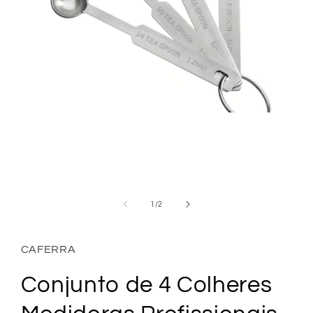
Abrir
conteúdo
multimédia
de
1
/
2
1
em
modal
CAFERRA
Conjunto de 4 Colheres