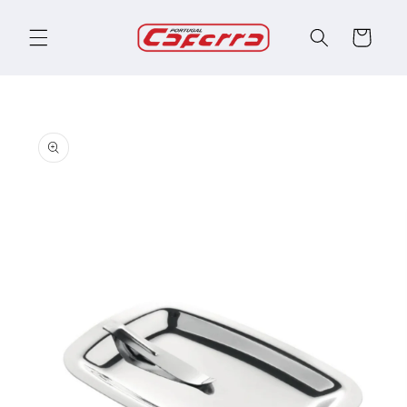
Saltar
para o
Carrinho
conteúdo
Saltar
para a
informação
do produto