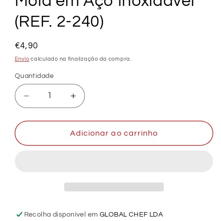
Mola em Aço Inoxidável
(REF. 2-240)
Preço
€4,90
normal
Envio
calculado na finalização da compra.
Quantidade
Diminuir
Aumentar
a
a
quantidade
quantidade
de
de
Adicionar ao carrinho
Bandeja
Bandeja
para
para
Trocos
Trocos
com
com
Mola
Mola
em
em
Aço
Aço
Recolha disponível em
GLOBAL CHEF LDA
Inoxidável
Inoxidável