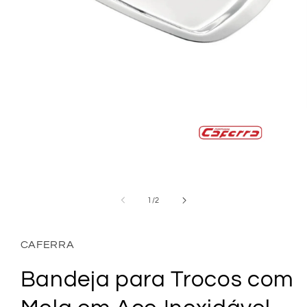
Abrir
conteúdo
multimédia
de
1
/
2
1
em
modal
CAFERRA
Bandeja para Trocos com