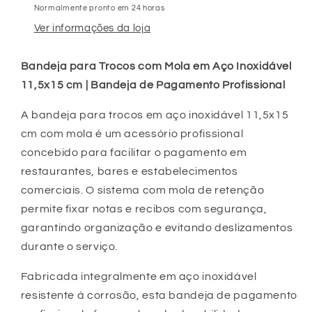
Normalmente pronto em 24 horas
(REF.
(REF.
2-
2-
Ver informações da loja
240)
240)
Bandeja para Trocos com Mola em Aço Inoxidável
11,5x15 cm | Bandeja de Pagamento Profissional
A bandeja para trocos em aço inoxidável 11,5x15
cm com mola é um acessório profissional
concebido para facilitar o pagamento em
restaurantes, bares e estabelecimentos
comerciais. O sistema com mola de retenção
permite fixar notas e recibos com segurança,
garantindo organização e evitando deslizamentos
durante o serviço.
Fabricada integralmente em aço inoxidável
resistente à corrosão, esta bandeja de pagamento